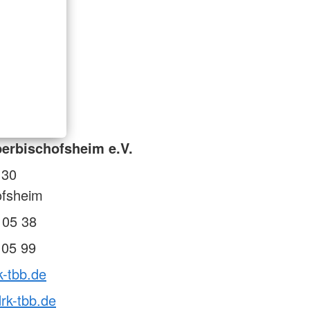
erbischofsheim e.V.
 30
ofsheim
 05 38
 05 99
k-tbb.de
rk-tbb.de