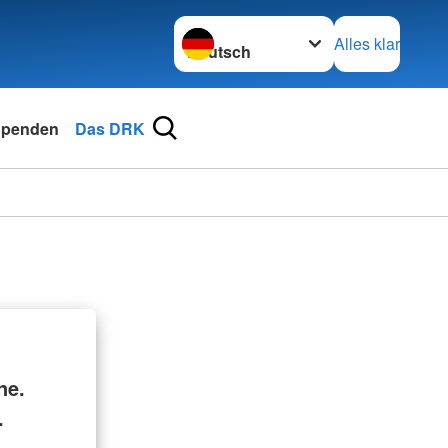
Sprache wechseln zu
Alles klar
penden
Das DRK
ne.
.