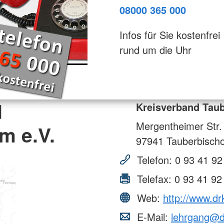
08000 365 000
Infos für Sie kostenfrei
rund um die Uhr
d
Kreisverband Taub
Mergentheimer Str.
m e.V.
97941
Tauberbisch
Telefon:
0 93 41 92
Telefax:
0 93 41 92
Web:
http://www.dr
E-Mail:
lehrgang@d