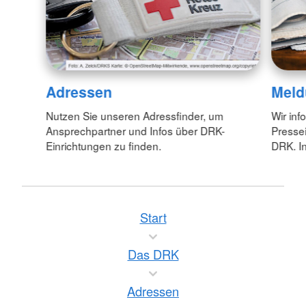
Adressen
Meld
Nutzen Sie unseren Adressfinder, um
Wir inf
Ansprechpartner und Infos über DRK-
Pressei
Einrichtungen zu finden.
DRK. In
Start
Das DRK
Adressen