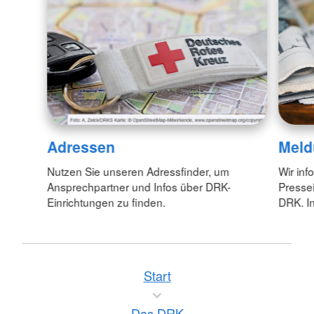
Adressen
Meld
Nutzen Sie unseren Adressfinder, um
Wir inf
Ansprechpartner und Infos über DRK-
Pressei
Einrichtungen zu finden.
DRK. In
Start
Das DRK