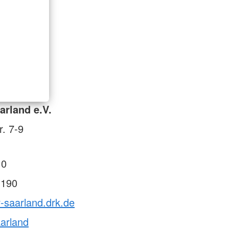
rland e.V.
r. 7-9
 0
 190
v-saarland.drk.de
arland