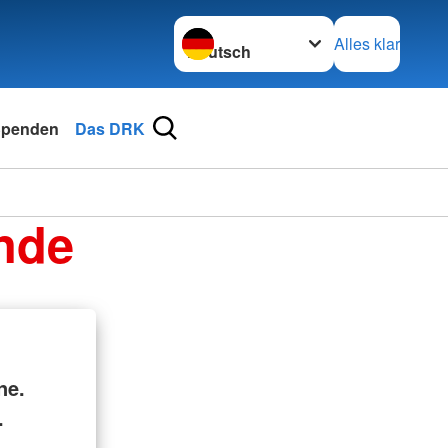
Sprache wechseln zu
Alles klar
penden
Das DRK
nde
ne.
.