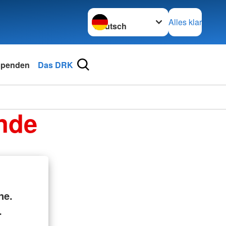
Sprache wechseln zu
Alles klar
penden
Das DRK
nde
ne.
.