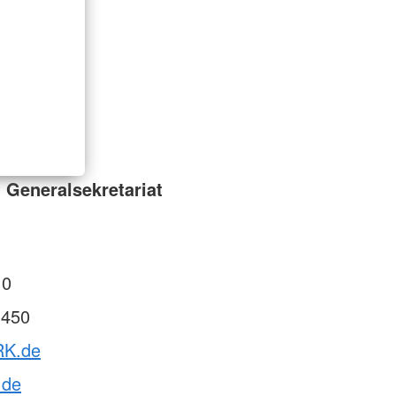
 Generalsekretariat
 0
 450
RK.de
de