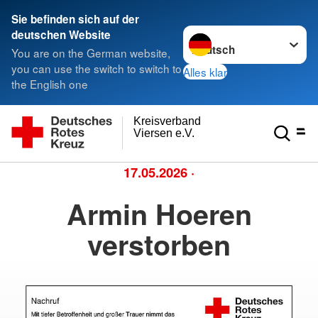
Sie befinden sich auf der
Sprache wechseln zu
deutschen Website
You are on the German website,
you can use the switch to switch to
Alles klar
the English one
Kreisverband
Viersen e.V.
17.05.2026
·
Armin Hoeren
verstorben