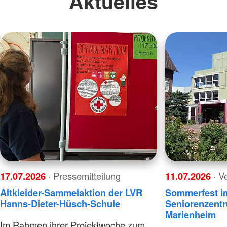
Aktuelles
17.07.2026
· Pressemitteilung
11.07.2026
· V
Altkleider-Sammelaktion der LVR
Sommerfest i
Hanns-Dieter-Hüsch-Schule
Seniorenzent
Marienheim
Im Rahmen ihrer Projektwoche zum