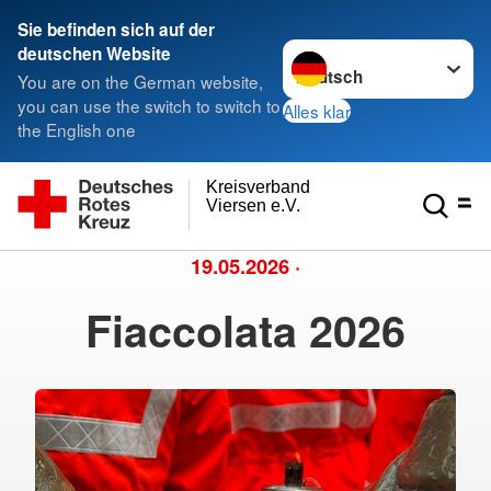
Sie befinden sich auf der
Sprache wechseln zu
deutschen Website
You are on the German website,
you can use the switch to switch to
Alles klar
the English one
Kreisverband
Viersen e.V.
19.05.2026
·
Fiaccolata 2026