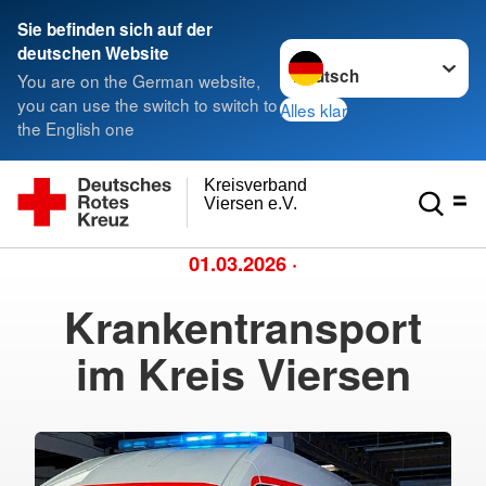
Sie befinden sich auf der
Sprache wechseln zu
deutschen Website
You are on the German website,
you can use the switch to switch to
Alles klar
the English one
Kreisverband
Viersen e.V.
01.03.2026
·
Krankentransport
im Kreis Viersen