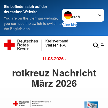
Sie befinden sich auf der
Sprache wechseln zu
deutschen Website
You are on the German website,
you can use the switch to switch to
Alles klar
the English one
Kreisverband
Viersen e.V.
11.03.2026
·
rotkreuz Nachricht
März 2026