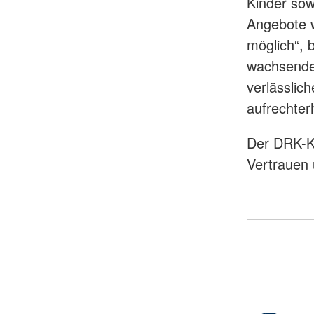
Kinder sow
Angebote w
möglich“, 
wachsender
verlässlic
aufrechter
Der DRK-Kr
Vertrauen 