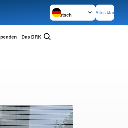
Sprache wechseln zu
Alles klar
penden
Das DRK