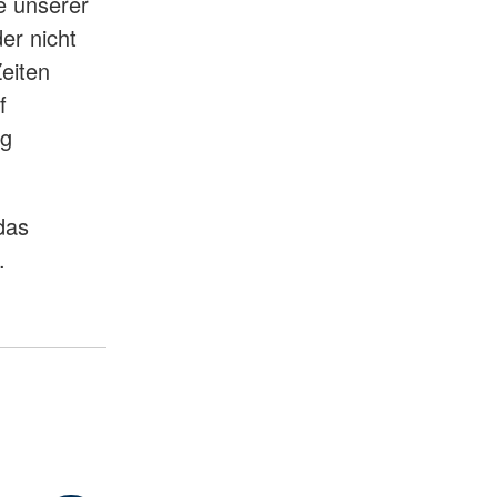
e unserer
er nicht
eiten
f
ig
das
.