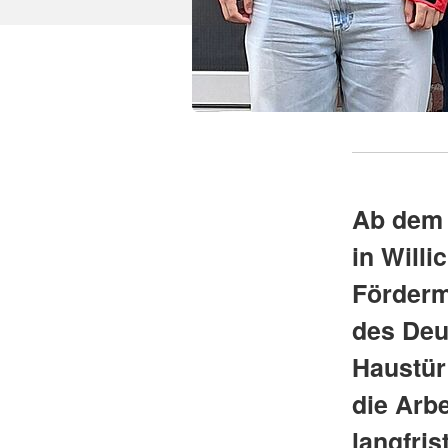
Ab dem 
in Will
Fördermi
des Deu
Haustür
die Arb
langfris