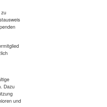
 zu
nstausweis
spenden
rmitglied
lich
ltige
n. Dazu
ützung
nioren und