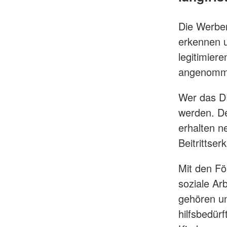
Die Werber
erkennen u
legitimiere
angenomm
Wer das DR
werden. Der
erhalten n
Beitrittser
Mit den För
soziale Ar
gehören un
hilfsbedür