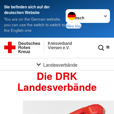
Sie befinden sich auf der
Sprache wechseln zu
deutschen Website
You are on the German website,
you can use the switch to switch to
Alles klar
the English one
Kreisverband
Viersen e.V.
Landesverbände
Die DRK
Landesverbände