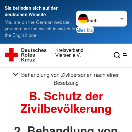
Sie befinden sich auf der
Sprache wechseln zu
deutschen Website
You are on the German website,
you can use the switch to switch to
Alles klar
the English one
Kreisverband
Viersen e.V.
Behandlung von Zivilpersonen nach einer
Besetzung
B. Schutz der
Zivilbevölkerung
2. Behandlung von