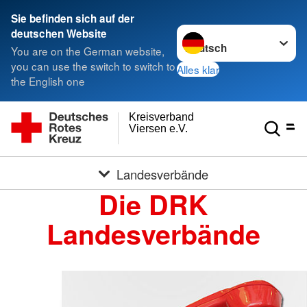
Sie befinden sich auf der
Sprache wechseln zu
deutschen Website
You are on the German website,
you can use the switch to switch to
Alles klar
the English one
Kreisverband
Viersen e.V.
Landesverbände
Die DRK
Landesverbände