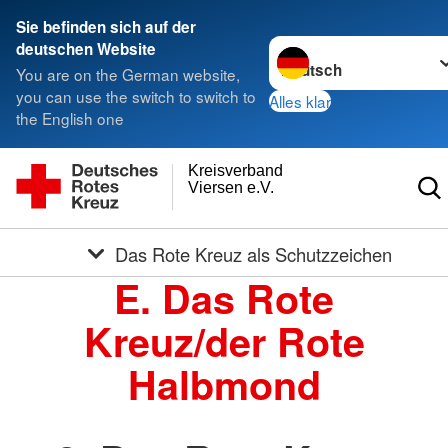
Sie befinden sich auf der
Sprache wechseln zu
deutschen Website
You are on the German website,
you can use the switch to switch to
Alles klar
the English one
Kreisverband
Viersen e.V.
Das Rote Kreuz als Schutzzeichen
E. Das Rote
Kreuz/der Rote
Halbmond