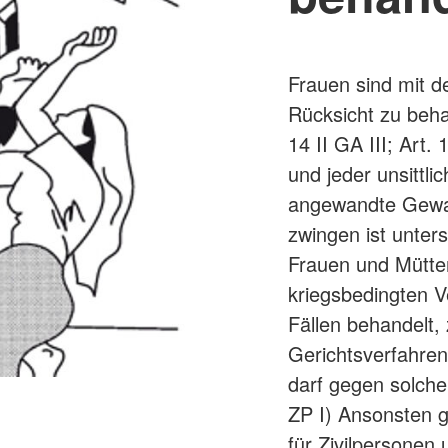
Frauen sind mit 
Rücksicht zu beha
14 II GA III; Art.
und jeder unsittl
angewandte Gewalt
zwingen ist unters
Frauen und Mütter
kriegsbedingten V
Fällen behandelt,
Gerichtsverfahren.
darf gegen solche 
ZP I) Ansonsten g
für Zivilpersonen 