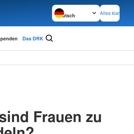
Sprache wechseln zu
Alles klar
penden
Das DRK
 sind Frauen zu
deln?