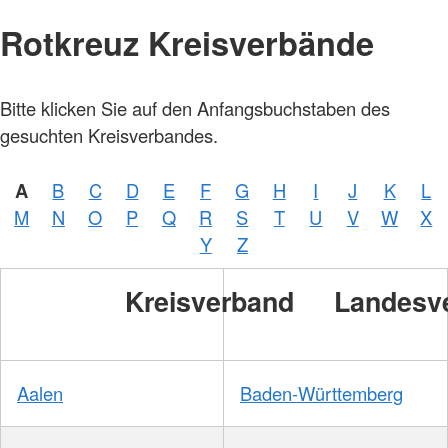
Rotkreuz Kreisverbände
Bitte klicken Sie auf den Anfangsbuchstaben des
gesuchten Kreisverbandes.
A
B
C
D
E
F
G
H
I
J
K
L
M
N
O
P
Q
R
S
T
U
V
W
X
Y
Z
Kreisverband
Landesv
Aalen
Baden-Württemberg