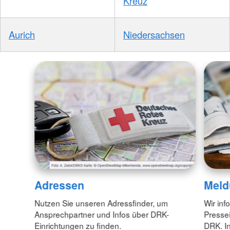
Kreuz
Aurich
Niedersachsen
Adressen
Meld
Nutzen Sie unseren Adressfinder, um
Wir inf
Ansprechpartner und Infos über DRK-
Pressei
Einrichtungen zu finden.
DRK. In