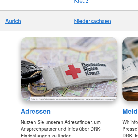
Kreuz
Aurich
Niedersachsen
Adressen
Meld
Nutzen Sie unseren Adressfinder, um
Wir inf
Ansprechpartner und Infos über DRK-
Pressei
Einrichtungen zu finden.
DRK. In