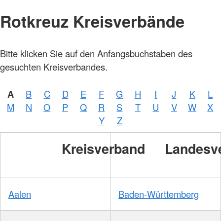
Rotkreuz Kreisverbände
Bitte klicken Sie auf den Anfangsbuchstaben des
gesuchten Kreisverbandes.
A
B
C
D
E
F
G
H
I
J
K
L
M
N
O
P
Q
R
S
T
U
V
W
X
Y
Z
Kreisverband
Landesv
Aalen
Baden-Württemberg