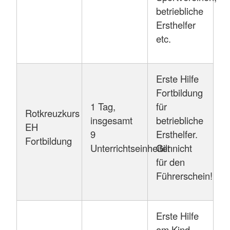
betriebliche
Ersthelfer
etc.
Erste Hilfe
Fortbildung
1 Tag,
für
Rotkreuzkurs
insgesamt
betriebliche
EH
9
Ersthelfer.
Fortbildung
Unterrichtseinheiten
Gilt nicht
für den
Führerschein!
Erste Hilfe
am Kind