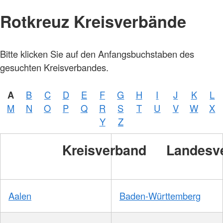
Rotkreuz Kreisverbände
Bitte klicken Sie auf den Anfangsbuchstaben des
gesuchten Kreisverbandes.
A
B
C
D
E
F
G
H
I
J
K
L
M
N
O
P
Q
R
S
T
U
V
W
X
Y
Z
Kreisverband
Landesv
Aalen
Baden-Württemberg