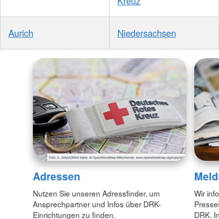
Kreuz
Aurich
Niedersachsen
Adressen
Meld
Nutzen Sie unseren Adressfinder, um
Wir inf
Ansprechpartner und Infos über DRK-
Pressei
Einrichtungen zu finden.
DRK. In