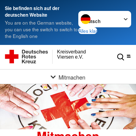
Sie befinden sich auf der
Sprache wechseln zu
deutschen Website
You are on the German website,
you can use the switch to switch to
Alles klar
the English one
Kreisverband
Viersen e.V.
Mitmachen
Mitmachen