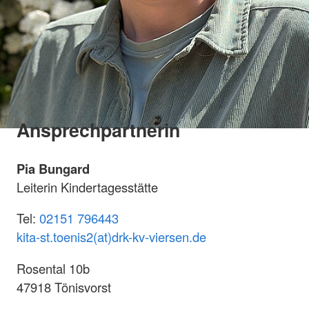
Ansprechpartnerin
Pia Bungard
Leiterin Kindertagesstätte
Tel:
02151 796443
kita-st.toenis2(at)drk-kv-viersen.de
Rosental 10b
47918 Tönisvorst